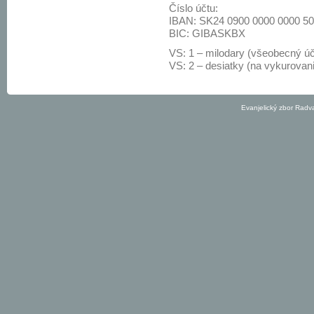
Číslo účtu:
IBAN: SK24 0900 0000 0000 5
BIC: GIBASKBX
VS: 1 – milodary (všeobecný úč
VS: 2 – desiatky (na vykurovan
Evanjelický zbor Radv