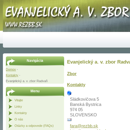
Navigácia
Evanjelický a. v. zbor Radv
Domov
-
Zbor
Kontakty
-
Evanjelický a. v. zbor Radvaň
Kontakty
Menu
Sládkovičova 5
Vitajte
Banská Bystrica
Linky
974 05
Kontakty
SLOVENSKO
O nás
fara@rezbb.sk
Otázky a odpovede (FAQs)