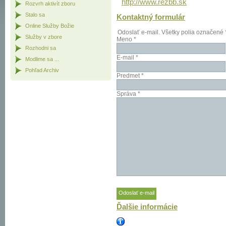
http://www.rezbb.sk
Rozvrh aktivít zboru
Stalo sa
Kontaktný formulár
Online Služby Božie
Odoslať e-mail. Všetky polia označené 
Služby v zbore
Meno
*
Rozhodni sa
E-mail
*
Modlime sa ...
Pohľad Archiv
Predmet
*
Správa
*
Odoslať e-mail
Ďalšie informácie