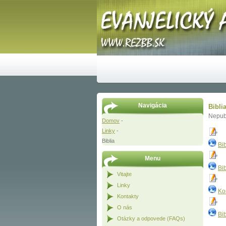
Navigácia
Bibli
Nepub
Domov
-
Linky
-
Biblia
Bi
Menu
Bi
Vitajte
Linky
Ko
Kontakty
O nás
Bib
Otázky a odpovede (FAQs)