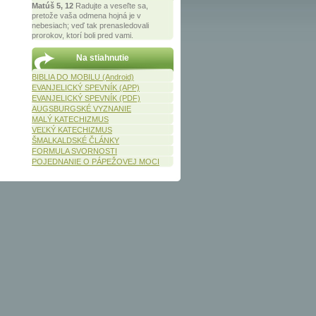
Matúš 5, 12
Radujte a veseľte sa,
pretože vaša odmena hojná je v
nebesiach; veď tak prenasledovali
prorokov, ktorí boli pred vami.
Na stiahnutie
BIBLIA DO MOBILU (Android)
EVANJELICKÝ SPEVNÍK (APP)
EVANJELICKÝ SPEVNÍK (PDF)
AUGSBURGSKÉ VYZNANIE
MALÝ KATECHIZMUS
VEĽKÝ KATECHIZMUS
ŠMALKALDSKÉ ČLÁNKY
FORMULA SVORNOSTI
POJEDNANIE O PÁPEŽOVEJ MOCI