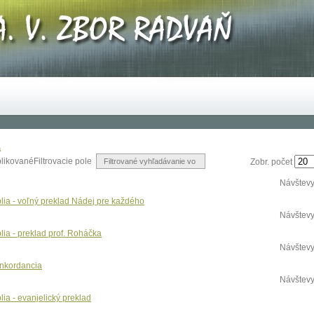
a
likované
Filtrovacie pole
Zobr. počet
Návštevy
blia - voľný preklad Nádej pre každého
Návštevy
blia - preklad prof. Roháčka
Návštevy
nkordancia
Návštevy
lia - evanjelický preklad