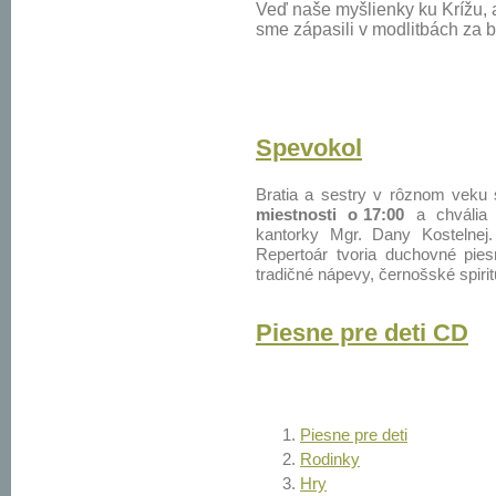
Veď naše myšlienky ku Krížu, 
sme zápasili v modlitbách za b
Spevokol
Bratia a sestry v rôznom veku
miestnosti o 17:00
a chvália 
kantorky Mgr. Dany Kostelnej.
Repertoár tvoria duchovné pies
tradičné nápevy, černošské spiri
Piesne pre deti CD
Piesne pre deti
Rodinky
Hry