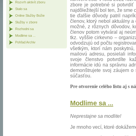
Rozvrh aktivít zboru
zbore je potrebné si potvrdiť 
Stalo sa
najdôležitejší bol ten, že sme 
tie ďalšie dôvody patril naprí
Online Služby Božie
členov, ktorý nebol aktuálny 
Služby v zbore
možné, z rôznych dôvodov, ko
Rozhodni sa
členov potom vytváral aj neúm
Modlime sa ...
tkz. vyššie cirkevno – organiza
Pohľad Archiv
odvodzujú od počtu registrova
všetkým, ktorí nám poskytnú,
mailovú adresu, posielali inf
svoje členstvo potvrdíte k
informácie idú na správnu ad
demonštrujete svoj záujem o s
súčasťou.
Pre otvorenie celého listu aj s 
Modlime sa ...
Neprestajne sa modlite!
Je mnoho vecí, ktoré dokážeme