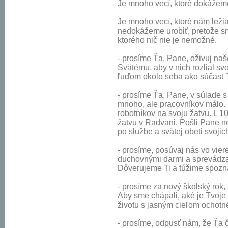
Je mnoho vecí, ktoré dokážeme
Je mnoho vecí, ktoré nám leži
nedokážeme urobiť, pretože sm
ktorého nič nie je nemožné.
- prosíme Ťa, Pane, oživuj na
Svätému, aby v nich rozlial s
ľuďom okolo seba ako súčasť Tv
- prosíme Ťa, Pane, v súlade s
mnoho, ale pracovníkov málo. 
robotníkov na svoju žatvu. L 10
žatvu v Radvani. Pošli Pane n
po službe a svätej obeti svojich
- prosíme, posúvaj nás vo viere
duchovnými darmi a sprevádzaj
Dôverujeme Ti a túžime spozn
- prosíme za nový školský rok, 
Aby sme chápali, aké je Tvoje
životu s jasným cieľom ochotn
- prosíme, odpusť nám, že Ťa č