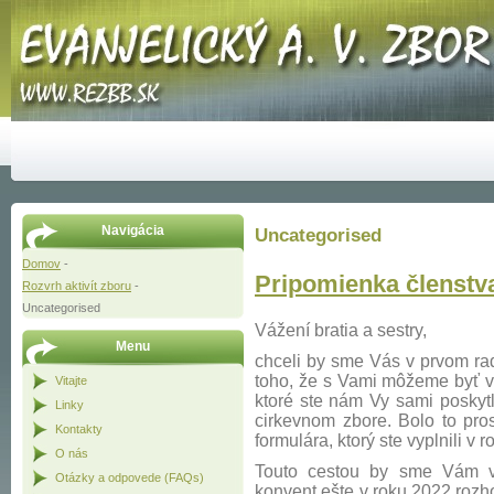
Navigácia
Uncategorised
Domov
-
Pripomienka členstv
Rozvrh aktivít zboru
-
Uncategorised
Vážení bratia a sestry,
Menu
chceli by sme Vás v prvom ra
toho, že s Vami môžeme byť v
Vitajte
ktoré ste nám Vy sami poskytl
Linky
cirkevnom zbore. Bolo to pro
Kontakty
formulára, ktorý ste vyplnili v 
O nás
Touto cestou by sme Vám v
Otázky a odpovede (FAQs)
konvent ešte v roku 2022 rozh