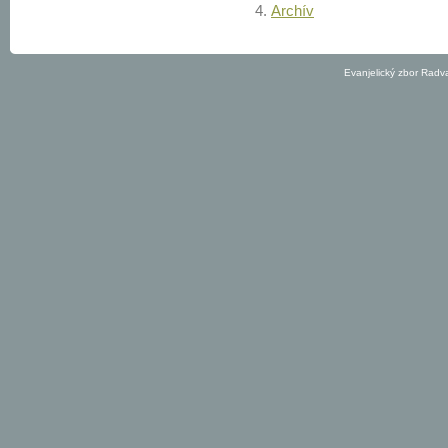
Archív
Evanjelický zbor Radv