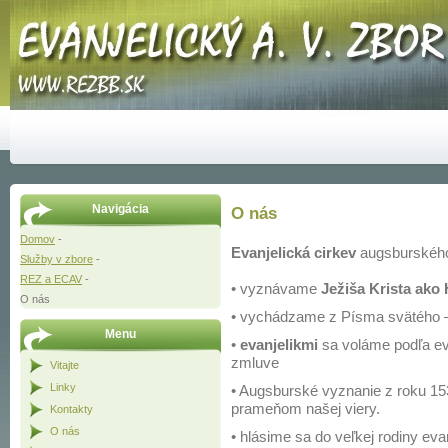
Navigácia
O nás
Domov
-
Evanjelická cirkev
augsburského
Služby v zbore
-
REZ a ECAV
-
• vyznávame
Ježiša Krista ako
O nás
• vychádzame z Písma svätého
Menu
•
evanjelikmi
sa voláme podľa eva
zmluve
Vitajte
Linky
• Augsburské vyznanie z roku 15
prameňom našej viery.
Kontakty
O nás
• hlásime sa do veľkej rodiny eva