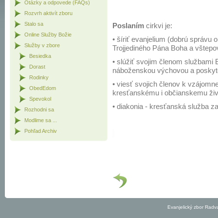
Otázky a odpovede (FAQs)
Rozvrh aktivít zboru
Stalo sa
Poslaním
cirkvi je:
Online Služby Božie
• šíriť evanjelium (dobrú správu 
Služby v zbore
Trojjediného Pána Boha a vštepo
Besiedka
• slúžiť svojim členom službami B
Dorast
náboženskou výchovou a poskyto
Rodinky
• viesť svojich členov k vzájomne
ObedEdom
kresťanskému i občianskemu živ
Spevokol
• diakonia - kresťanská služba z
Rozhodni sa
Modlime sa ...
Pohľad Archiv
Predch.
Evanjelický zbor Radv