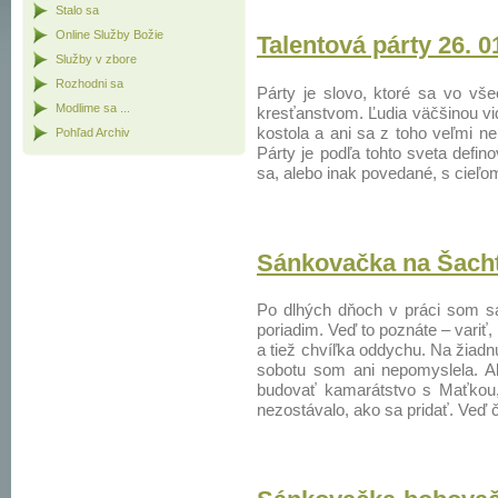
Stalo sa
Online Služby Božie
Talentová párty 26. 0
Služby v zbore
Rozhodni sa
Párty je slovo, ktoré sa vo vše
Modlime sa ...
kresťanstvom. Ľudia väčšinou vid
kostola a ani sa z toho veľmi n
Pohľad Archiv
Párty je podľa tohto sveta defino
sa, alebo inak povedané, s cieľom
Sánkovačka na Šacht
Po dlhých dňoch v práci som s
poriadim. Veď to poznáte – variť,
a tiež chvíľka oddychu. Na žiad
sobotu som ani nepomyslela. Al
budovať kamarátstvo s Maťkou, 
nezostávalo, ako sa pridať. Veď č