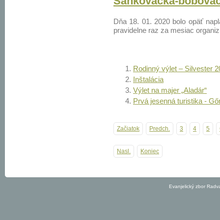
Sánkovačka-bobovač
Dňa 18. 01. 2020 bolo opäť napl
pravidelne raz za mesiac organiz
Rodinný výlet – Silvester 
Inštalácia
Výlet na majer „Aladár“
Prvá jesenná turistika - Gő
Začiatok
Predch.
3
4
5
Nasl.
Koniec
Evanjelický zbor Radv