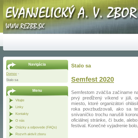
Navigácia
Stalo sa
Domov
-
Semfest 2020
Stalo sa
Menu
Semfestom zväčša začíname naš
prvý predĺžený víkend v júli, 
Vitajte
miesto, ktoré organizátori ohlá
Linky
roka povzbudzovali, ako sa t
Kontakty
snívaníčko trochu narušili koro
oficiálnej stránke, či bude, ale
O nás
festival. Konečné vyjadrenie bolo
Otázky a odpovede (FAQs)
Rozvrh aktivít zboru